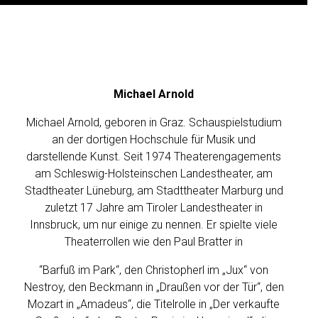
M
I
Michael Arnold
C
H
Michael Arnold, geboren in Graz. Schauspielstudium
A
an der dortigen Hochschule für Musik und
E
darstellende Kunst. Seit 1974 Theaterengagements
L
am Schleswig-Holsteinschen Landestheater, am
A
Stadtheater Lüneburg, am Stadttheater Marburg und
R
zuletzt 17 Jahre am Tiroler Landestheater in
N
Innsbruck, um nur einige zu nennen. Er spielte viele
Theaterrollen wie den Paul Bratter in
O
L
“Barfuß im Park“, den Christopherl im „Jux“ von
D
Nestroy, den Beckmann in „Draußen vor der Tür“, den
Mozart in „Amadeus“, die Titelrolle in „Der verkaufte