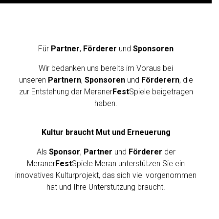
S
Für
Partner
,
Förderer
und
Sponsoren
P
O
Wir bedanken uns bereits im Voraus bei
N
unseren
Partnern
,
Sponsoren
und
Förderern
, die
S
zur Entstehung der Meraner
Fest
Spiele beigetragen
haben.
O
R
W
Kultur braucht Mut und Erneuerung
E
Als
Sponsor
,
Partner
und
Förderer
der
R
Meraner
Fest
Spiele Meran unterstützen Sie ein
D
innovatives Kulturprojekt, das sich viel vorgenommen
E
hat und Ihre Unterstützung braucht.
N