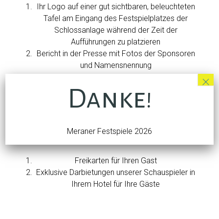
Ihr Logo auf einer gut sichtbaren, beleuchteten
Tafel am Eingang des Festspielplatzes der
Schlossanlage während der Zeit der
Aufführungen zu platzieren
Bericht in der Presse mit Fotos der Sponsoren
und Namensnennung
×
Vorstellung mit Ihnen als Ehrengast bei VIP-
Premiere
Danke!
Freikarten für Ihre Geschäftspartner
Wenn Sie eine massgeschneiderte Lösung für die
Meraner Festspiele 2026
Gäste Ihres Hotels suchen, bieten wir Ihnen
Freikarten für Ihren Gast
Exklusive Darbietungen unserer Schauspieler in
Ihrem Hotel für Ihre Gäste