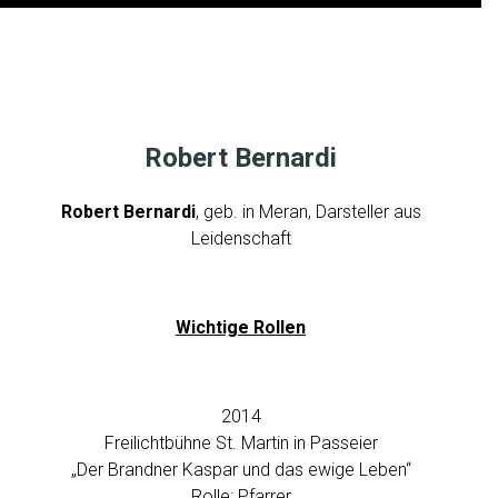
R
O
B
Robert Bernardi
E
R
Robert Bernardi
, geb. in Meran, Darsteller aus
T
Leidenschaft
B
E
R
Wichtige Rollen
N
A
R
2014
D
Freilichtbühne St. Martin in Passeier
I
„Der Brandner Kaspar und das ewige Leben“
Rolle: Pfarrer