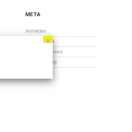
META
Anmelden
×
Eintrags-Feed
Kommentar-Feed
WordPress.org