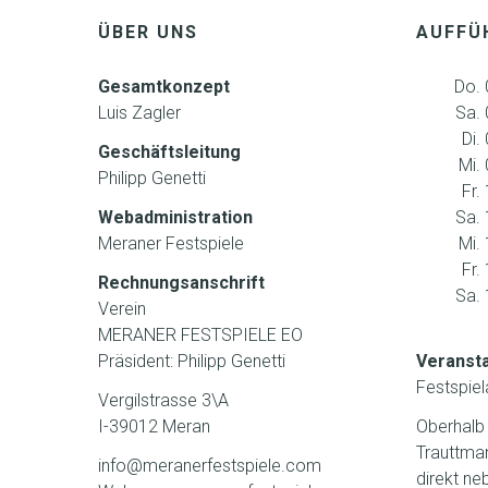
ÜBER UNS
AUFFÜ
Gesamtkonzept
Do. 
Luis Zagler
Sa.
Di.
Geschäftsleitung
Mi.
Philipp Genetti
Fr.
Webadministration
Sa.
Meraner Festspiele
Mi.
Fr.
Rechnungsanschrift
Sa.
Verein
MERANER FESTSPIELE EO
Präsident: Philipp Genetti
Veransta
Festspiel
Vergilstrasse 3\A
I-39012 Meran
Oberhalb
Trauttma
info@meranerfestspiele.com
direkt ne