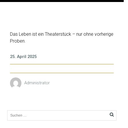
C
Das Leben ist ein Theaterstück – nur ohne vorherige
Proben.
H
A
R
25. April 2025
L
I
E
Administrator
C
H
A
P
L
I