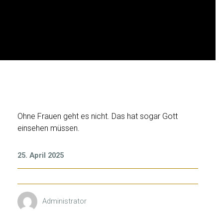
E
Ohne Frauen geht es nicht. Das hat sogar Gott
einsehen müssen.
L
E
O
25. April 2025
N
O
R
Administrator
A
D