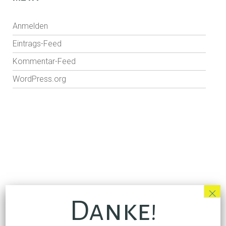
C
H
Anmelden
A
Eintrags-Feed
U
S
Kommentar-Feed
P
WordPress.org
I
E
L
E
R
I
N
×
Danke!
ÜBER UNS