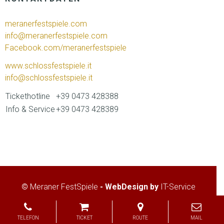
meranerfestspiele.com
info@meranerfestspiele.com
Facebook.com/meranerfestspiele
www.schlossfestspiele.it
info@schlossfestspiele.it
Tickethotline
+39 0473 428388
Info & Service
+39 0473 428389
©
Meraner FestSpiele
- WebDesign by
IT-Service
Home
Impressum/Privacy/Cookies
Kontakt
TELEFON
TICKET
ROUTE
MAIL