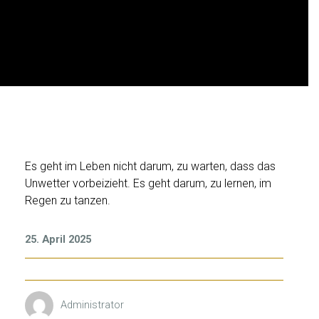
H
Es geht im Leben nicht darum, zu warten, dass das
Unwetter vorbeizieht. Es geht darum, zu lernen, im
I
Regen zu tanzen.
L
A
R
25. April 2025
Y
H
I
Administrator
N