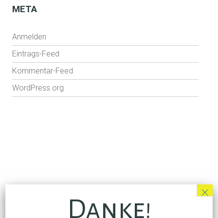
C
META
H
E
Anmelden
R
Eintrags-Feed
S
C
Kommentar-Feed
H
WordPress.org
A
U
S
P
I
E
L
E
×
R
Danke!
ÜBER UNS